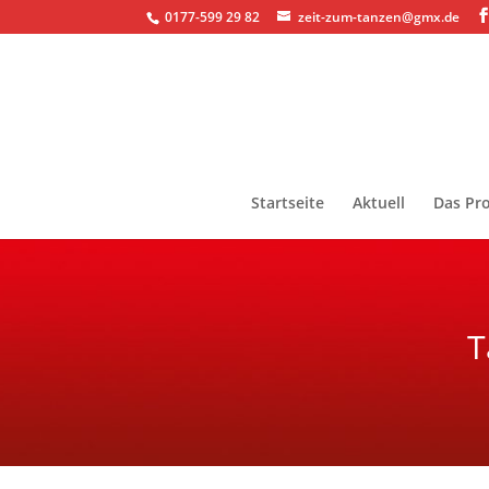
0177-599 29 82
zeit-zum-tanzen@gmx.de
Startseite
Aktuell
Das Pro
T