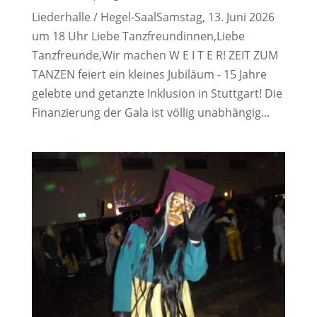
Liederhalle / Hegel-SaalSamstag, 13. Juni 2026
um 18 Uhr Liebe Tanzfreundinnen,Liebe
Tanzfreunde,Wir machen W E I T E R! ZEIT ZUM
TANZEN feiert ein kleines Jubiläum - 15 Jahre
gelebte und getanzte Inklusion in Stuttgart! Die
Finanzierung der Gala ist völlig unabhängig...